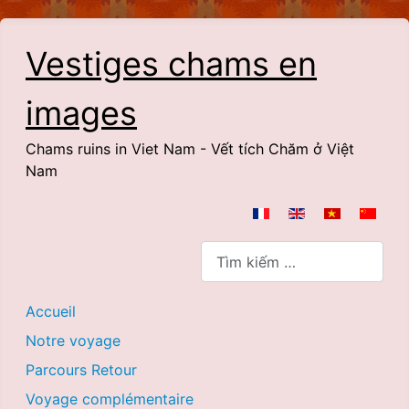
Vestiges chams en
images
Chams ruins in Viet Nam - Vết tích Chăm ở Việt
Nam
Chọn ngôn ngữ của bạn
Quản lý tìm kiếm
Accueil
Notre voyage
Parcours Retour
Voyage complémentaire