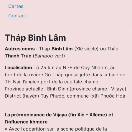
Cartes
Contact
Tháp Bình Lâm
Autres noms
: Tháp
Bình
Lâm
(XIè siècle) ou Tháp
Thanh Trúc
(
Bambou vert
)
Localisation
: à 25 km au N.-E de Quy Nhoơ n, au
bord de la rivière Gò Tháp qui se jette dans la baie de
Thị Nại, l’ancien port de la capitale chame.
Province actuelle : Bình Ðịnh (province chame : Vijaya)
District (huyện) Tuy
Phước
, commune (xã) Phước Hoà
La prémoninance de Vijaya (fin Xiè – XIIème) et
l’influence khmère
« Avec l’apparition sur la scène politique de la