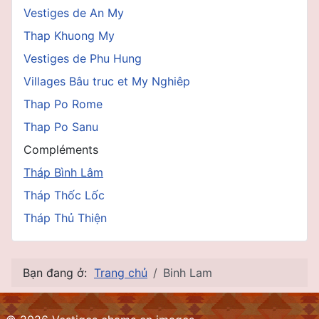
Vestiges de An My
Thap Khuong My
Vestiges de Phu Hung
Villages Bâu truc et My Nghiêp
Thap Po Rome
Thap Po Sanu
Compléments
Tháp Bình Lâm
Tháp Thốc Lốc
Tháp Thủ Thiện
Bạn đang ở:
Trang chủ
Binh Lam