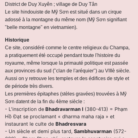
District de Duy Xuyên ; village de Duy Tân
Le site hindouiste de Mỹ Sơn est situé dans un cirque
adossé à la montagne du même nom (Mỹ Sơn signifiant
"belle montagne" en vietnamien).
Historique
Ce site, considéré comme le centre religieux du Champa,
a pratiquement été occupé pendant toute l'histoire du
royaume, même lorsque la primauté politique est passée
aux provinces du sud ("clan de l'aréquier") au VIIIè siècle.
Aussi on y retrouve les temples et des édifices de style et
de période très divers.
Les premières épitaphes (stèles gravées) trouvées à Mỹ
Sơn datent de la fin du 4ème siècle :
- L'inscription de
Bhadravarman I
(380-413) = Phạm
Hồ Đạt se proclamant « dharma maha raja » et
instaurant le culte de
Bhadresvara
- U
n siècle et demi plus tard,
Sambhuvarman
(572-