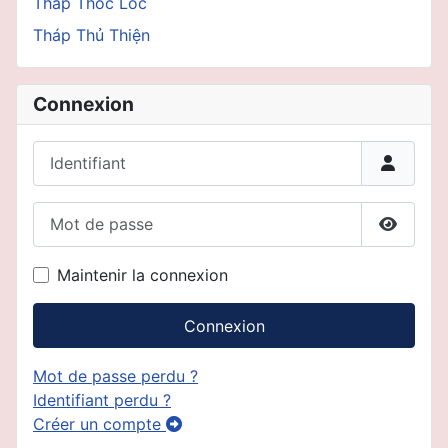
Tháp Thốc Lốc
Tháp Thủ Thiện
Connexion
Identifiant
Mot de passe
Affiche
Maintenir la connexion
Connexion
Mot de passe perdu ?
Identifiant perdu ?
Créer un compte