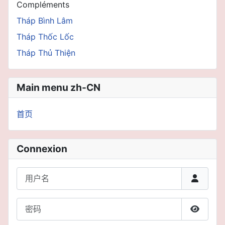
Compléments
Tháp Bình Lâm
Tháp Thốc Lốc
Tháp Thủ Thiện
Main menu zh-CN
首页
Connexion
用户名
密码
显示密