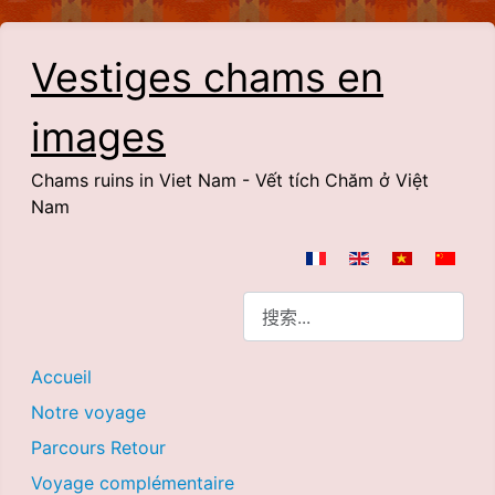
Vestiges chams en
images
Chams ruins in Viet Nam - Vết tích Chăm ở Việt
Nam
选择你的语音
搜索
Accueil
Notre voyage
Parcours Retour
Voyage complémentaire