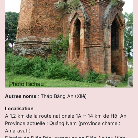
Autres noms
: Tháp Bằng An (XIIè)
Localisation
A 1,2 km de la route nationale 1A ~ 14 km de Hôi An
Province actuelle : Quảng Nam (province chame :
Amaravati)
District de Ðiện Bàn, commune de Ðiện An (ou Vỉnh