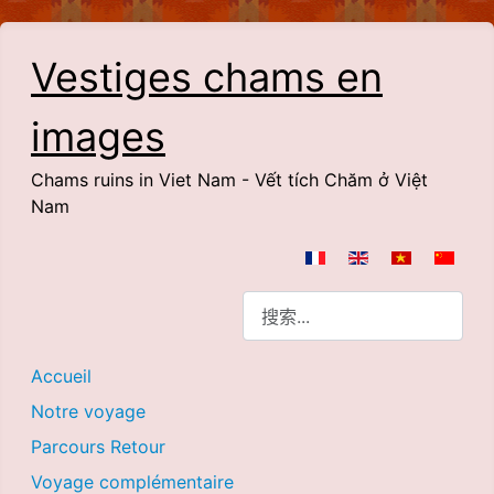
Vestiges chams en
images
Chams ruins in Viet Nam - Vết tích Chăm ở Việt
Nam
选择你的语音
搜索
Accueil
Notre voyage
Parcours Retour
Voyage complémentaire