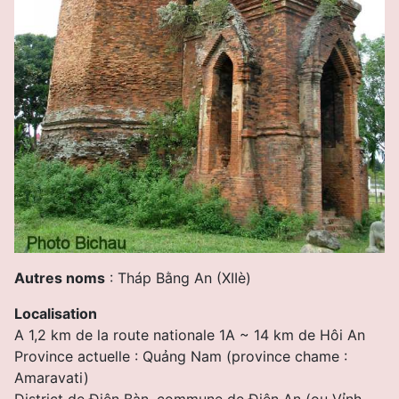
Autres noms
: Tháp Bằng An (XIIè)
Localisation
A 1,2 km de la route nationale 1A ~ 14 km de Hôi An
Province actuelle : Quảng Nam (province chame :
Amaravati)
District de Ðiện Bàn, commune de Ðiện An (ou Vỉnh