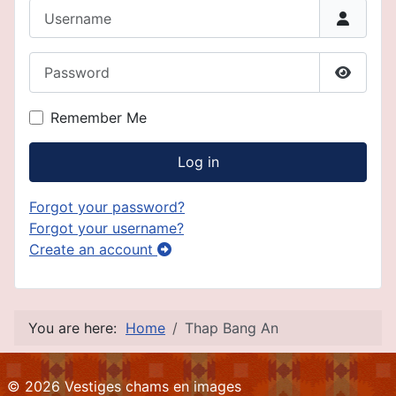
Username
Password
Show P
Remember Me
Log in
Forgot your password?
Forgot your username?
Create an account
You are here:
Home
Thap Bang An
© 2026 Vestiges chams en images