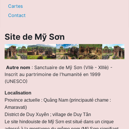
Cartes
Contact
Site de Mỹ Sơn
Autre nom
: Sanctuaire de Mỹ Sơn (VIIè - XIIIè) -
Inscrit au partrimoine de l'humanité en 1999
(UNESCO)
Localisation
Province actuelle : Quảng Nam (principauté chame :
Amaravati)
District de Duy Xuyên ; village de Duy Tân
Le site hindouiste de Mỹ Sơn est situé dans un cirque
adossé à la montagne du même nom (Mỹ Sơn signifiant