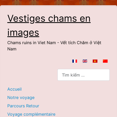
Vestiges chams en
images
Chams ruins in Viet Nam - Vết tích Chăm ở Việt
Nam
Chọn ngôn ngữ của bạn
Quản lý tìm kiếm
Accueil
Notre voyage
Parcours Retour
Voyage complémentaire