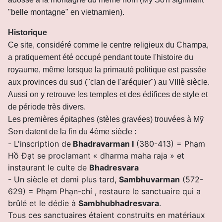
"belle montagne" en vietnamien).
Historique
Ce site, considéré comme le centre religieux du Champa,
a pratiquement été occupé pendant toute l'histoire du
royaume, même lorsque la primauté politique est passée
aux provinces du sud ("clan de l'aréquier") au VIIIè siècle.
Aussi on y retrouve les temples et des édifices de style et
de période très divers.
Les premières épitaphes (stèles gravées) trouvées à Mỹ
Sơn datent de la fin du 4ème siècle :
- L'inscription de
Bhadravarman I
(380-413) = Phạm
Hồ Đạt se proclamant « dharma maha raja » et
instaurant le culte de
Bhadresvara
- U
n siècle et demi plus tard,
Sambhuvarman
(572-
629) = Phạm Phạn-chí , restaure le sanctuaire qui a
brûlé et le dédie à
Sambhubhadresvara
.
Tous ces sanctuaires étaient construits en matériaux