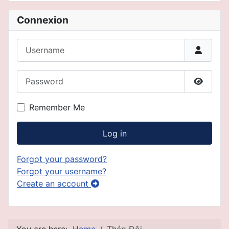
Connexion
Username
Password
Show P
Remember Me
Log in
Forgot your password?
Forgot your username?
Create an account