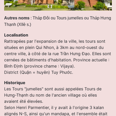
Autres noms
: Tháp Ðôi ou Tours jumelles ou Tháp Hưng
Thạnh (XIIè s.)
Localisation
Rattrapées par l'expansion de la ville, les tours sont
situées en plein Qui Nhon, à 3km au nord-ouest du
centre ville, à côté de la rue Trần Hưng Đạo. Elles sont
cernées de bâtiments d'habitation. Province actuelle :
Bình Ðịnh (province chame : Vijaya).
District (Quận = huyên) Tuy Phước.
Historique
Les Tours "jumelles" sont aussi appelées Tours de
Hưng-Thạnh du nom de l'ancien village où elles
avaient été élevées.
Selon Henri Parmentier, il y avait à l'origine 3 kalan
alignés N-S, ainsi qu'un mandapa, et l'ensemble était