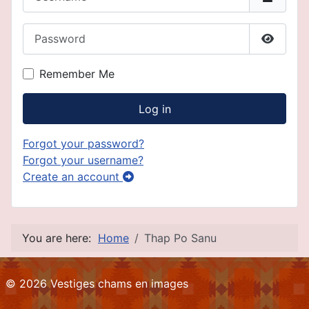
Password
Show P
Remember Me
Log in
Forgot your password?
Forgot your username?
Create an account
You are here:
Home
Thap Po Sanu
© 2026 Vestiges chams en images