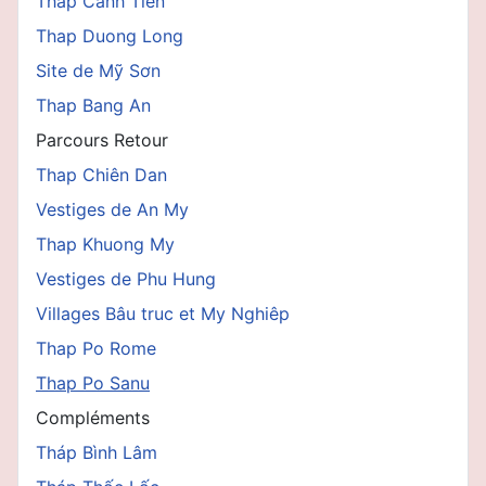
Thap Canh Tiên
Thap Duong Long
Site de Mỹ Sơn
Thap Bang An
Parcours Retour
Thap Chiên Dan
Vestiges de An My
Thap Khuong My
Vestiges de Phu Hung
Villages Bâu truc et My Nghiêp
Thap Po Rome
Thap Po Sanu
Compléments
Tháp Bình Lâm