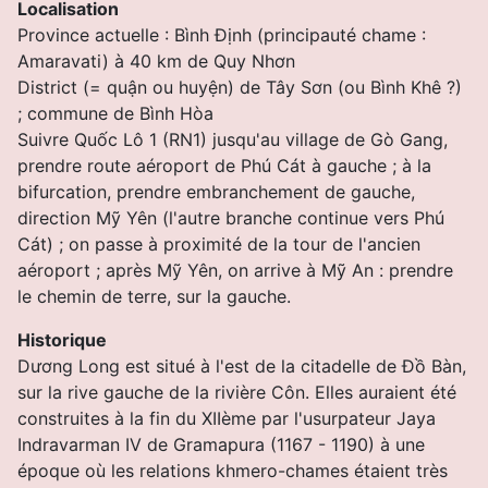
Localisation
Province actuelle : Bình Ðịnh (principauté chame :
Amaravati) à 40 km de Quy Nhơn
District (= quận ou huyện) de Tây Sơn (ou Bình Khê ?)
; commune de Bình Hòa
Suivre Quốc Lô 1 (RN1) jusqu'au village de Gò Gang,
prendre route aéroport de Phú Cát à gauche ; à la
bifurcation, prendre embranchement de gauche,
direction Mỹ Yên (l'autre branche continue vers Phú
Cát) ; on passe à proximité de la tour de l'ancien
aéroport ; après Mỹ Yên, on arrive à Mỹ An : prendre
le chemin de terre, sur la gauche.
Historique
Dương Long est situé à l'est de la citadelle de Ðồ Bàn,
sur la rive gauche de la rivière Côn. Elles auraient été
construites à la fin du XIIème par l'usurpateur Jaya
Indravarman IV de Gramapura (1167 - 1190) à une
époque où les relations khmero-chames étaient très