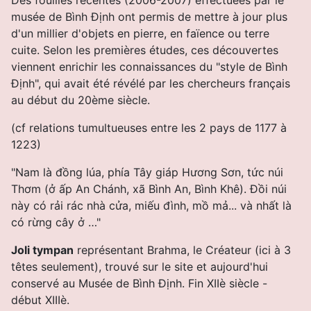
musée de Bình Ðịnh ont permis de mettre à jour plus
d'un millier d'objets en pierre, en faïence ou terre
cuite. Selon les premières études, ces découvertes
viennent enrichir les connaissances du "style de Bình
Ðịnh", qui avait été révélé par les chercheurs français
au début du 20ème siècle.
(cf relations tumultueuses entre les 2 pays de 1177 à
1223)
"Nam là đồng lúa, phía Tây giáp Hương Sơn, tức núi
Thơm (ở ấp An Chánh, xã Bình An, Bình Khê). Ðồi núi
này có rải rác nhà cửa, miếu đình, mồ mả... và nhất là
có rừng cây ở …"
Joli tympan
représentant Brahma, le Créateur (ici à 3
têtes seulement), trouvé sur le site et aujourd'hui
conservé au Musée de
Bình Ðịnh. Fin XIIè siècle -
début XIIIè.