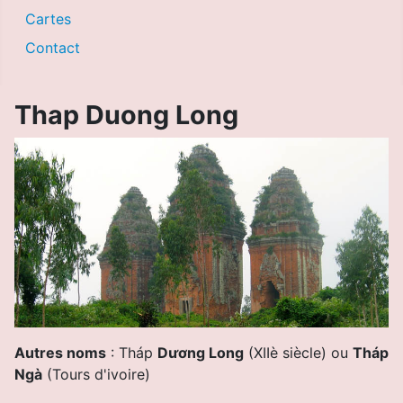
Cartes
Contact
Thap Duong Long
Autres noms
: Tháp
Dương Long
(XIIè siècle)
ou
Tháp
Ngà
(Tours d'ivoire)