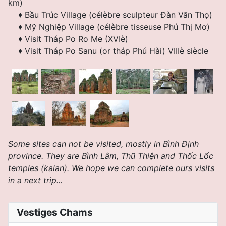
km)
♦
Bầu Trúc Village (célèbre sculpteur Ðàn Văn Thọ)
♦
Mỹ Nghiệp Village (célèbre tisseuse Phú Thị Mơ)
♦
Visit Tháp Po Ro Me (XVIè)
♦
Visit Tháp Po Sanu (or tháp Phú Hài) VIIIè siècle
Some sites can not be visited, mostly in
Bình Định
province. They are Bình Lâm, Thũ Thiện and Thốc Lốc
temples (kalan). We hope we can complete ours visits
in a next trip...
Vestiges Chams